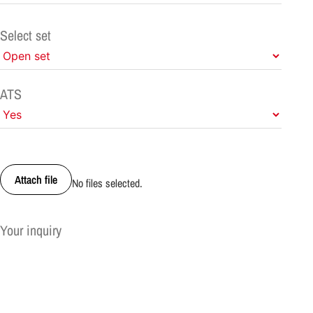
Select set
ATS
Attach file
No files selected.