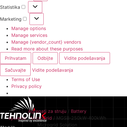
Statistika
Statistika
Marketing
Marketing
Manage options
Manage services
Manage {vendor_count} vendors
Read more about these purposes
Prihvatam
Odbijte
Vidite podešavanja
Sačuvajte
Vidite podešavanja
Terms of Use
Privacy policy
Agregati za struju
/
Battery
systems
/
MicroGrid
/ MGSB-250kW-400kWh
Microgrid Solution