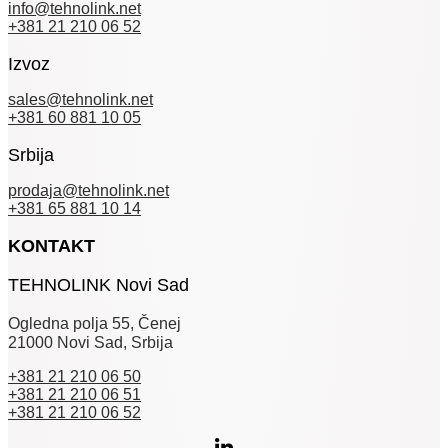
info@tehnolink.net
изабране
изабране
+381 21 210 06 52
на
на
страници
страници
Izvoz
производа.
производа
sales@tehnolink.net
+381 60 881 10 05
Srbija
prodaja@tehnolink.net
+381 65 881 10 14
KONTAKT
TEHNOLINK Novi Sad
Ogledna polja 55, Čenej
21000 Novi Sad, Srbija
+381 21 210 06 50
+381 21 210 06 51
+381 21 210 06 52