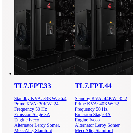
TL7.FPT.33
TL7.FPT.44
Standby
KVA: 33
KW: 26.4
Standby
KVA: 44
KW: 35.2
Prime
KVA: 30
KW: 24
Prime
KVA: 40
KW: 32
Frequency
50 Hz
Frequency
50 Hz
Emission
Stage 3A
Emission
Stage 3A
Engine
Iveco
Engine
Iveco
Alternator
Leroy Somer,
Alternator
Leroy Somer,
MeccAlte, Stamford
MeccAlte, Stamford