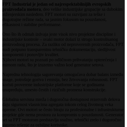
FPT Industrial je jedan od najrespektabilnijih evropskih
proizvođača motora
, deo velike industrijske grupacije sa dubokim
inženjerskim nasleđem. FPT motori su razvijani za teške i
dugotrajne režime rada, sa jasnim fokusom na pouzdanost,
efikasnost i stabilne performanse.
Ono što ih odmah izdvaja jeste visok nivo projektne discipline i
industrijske kontrole – svaki motor dolazi iz strogo kontrolisanog
proizvodnog procesa. Za razliku od neproverenih proizvođača, FPT
nudi potpuno transparentnu tehničku dokumentaciju, sledljivost
komponenti i ponovljiv kvalitet.
Njihovi motori su poznati po odličnom prihvatanju opterećenja i
mirnom radu, što je izuzetno važno kod generator setova.
Napredna tehnologija sagorevanja omogućava dobar balans između
snage, potrošnje goriva i emisija, bez žrtvovanja robusnosti. FPT
koristi proverene industrijske platforme koje se godinama
unapređuju, umesto čestih i rizičnih promena konstrukcije.
Globalna servisna mreža i dugoročna dostupnost rezervnih delova
daju sigurnost vlasnicima agregata tokom celog životnog veka
opreme. Ovi motori se često biraju za profesionalne i infrastrukturne
projekte gde nema prostora za kompromis u pouzdanosti. Generator
set sa FPT motorom predstavlja snažno, tehnički zrelo i dugoročno
sigurno rešenje za ozbiljne korisnike.