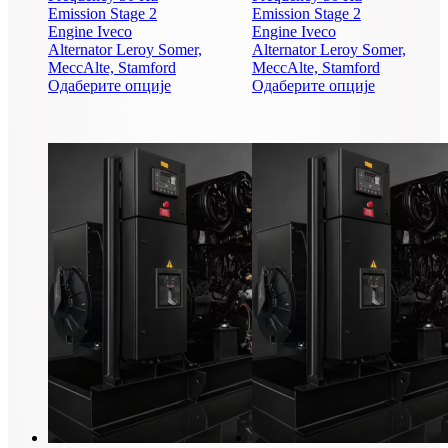
Emission
Stage 2
Emission
Stage 2
Engine
Iveco
Engine
Iveco
Alternator
Leroy Somer,
Alternator
Leroy Somer,
MeccAlte, Stamford
MeccAlte, Stamford
Овај
Овај
Одаберите опције
Одаберите опције
производ
производ
има
има
више
више
варијанти.
варијанти.
Опције
Опције
могу
могу
бити
бити
изабране
изабране
на
на
страници
страници
производа.
производа