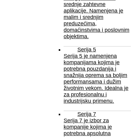
srednje zahtevne
aplikacije. Namenjena je
malim i srednjim
preduzećima,
domaćinstvima i poslovnim
objektima.
Serija 5
Serija 5 je namenjena
kompanijama kojima je
potrebna pouzdanija i
snažnija oprema sa boljim
performansama i dužim
životnim vekom. Idealna je
za profesionalnu i
industrijsku primenu.
Serija 7
Serija 7 je izbor za
kompanije kojima je
potrebna apsolutna