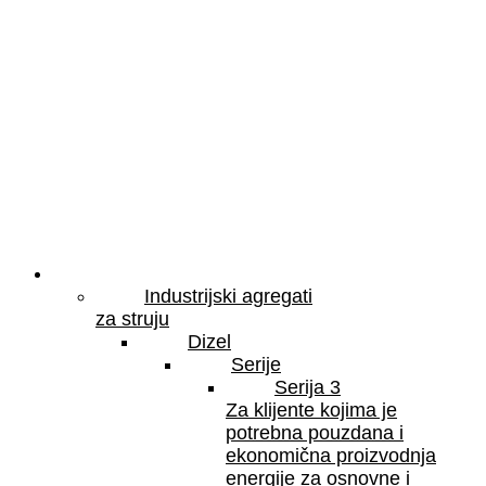
Proizvodi
Industrijski agregati
za struju
Dizel
Serije
Serija 3
Za klijente kojima je
potrebna pouzdana i
ekonomična proizvodnja
energije za osnovne i