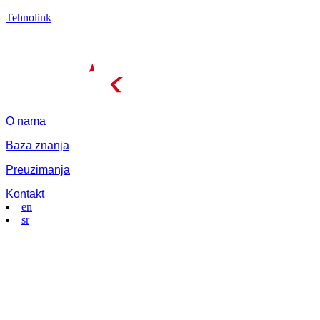
Tehnolink
O nama
Baza znanja
Preuzimanja
Kontakt
en
sr
Menu