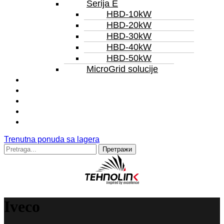
Serija E
HBD-10kW
HBD-20kW
HBD-30kW
HBD-40kW
HBD-50kW
MicroGrid solucije
Servis
Iznajmljivanje
Remont
Reference
Trenutna ponuda sa lagera
Trenutna ponuda sa lagera
Претрага
за:
Iveco