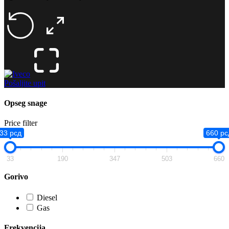
Pošaljite upit
Opseg snage
Price filter
33 рсд
660 рс
33
190
347
503
660
Gorivo
Diesel
Gas
Frekvencija