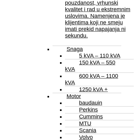
pouzdanost, vrhunski
kvalitet i rad u ekstremnim
uslovima. Namenjena je
klijentima koji ne smeju
imati prekid napajanja ni
sekundu.
Snaga
5 kVA – 110 kVA
150 kVA – 550
kVA
600 kVA – 1100
kVA
1250 kVA +
Motor
baudauin
Perkins
Cummins
MTU
Scania
Volvo