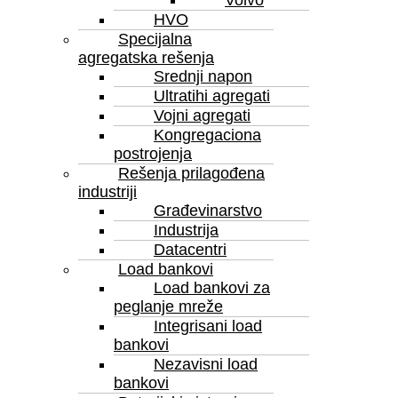
Volvo
HVO
Specijalna
agregatska rešenja
Srednji napon
Ultratihi agregati
Vojni agregati
Kongregaciona
postrojenja
Rešenja prilagođena
industriji
Grаđevinarstvo
Industrija
Datacentri
Load bankovi
Load bankovi za
peglanje mreže
Integrisani load
bankovi
Nezavisni load
bankovi