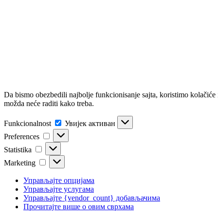
Da bismo obezbedili najbolje funkcionisanje sajta, koristimo kolačiće
možda neće raditi kako treba.
Funkcionalnost
Funkcionalnost
Увијек активан
Preferences
Preferences
Statistika
Statistika
Marketing
Marketing
Управљајте опцијама
Управљајте услугама
Управљајте {vendor_count} добављачима
Прочитајте више о овим сврхама