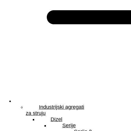
Proizvodi
Industrijski agregati
za struju
Dizel
Serije