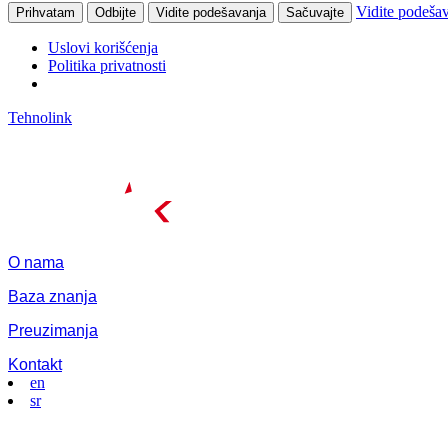
Vidite podeša
Prihvatam
Odbijte
Vidite podešavanja
Sačuvajte
Uslovi korišćenja
Politika privatnosti
Tehnolink
O nama
Baza znanja
Preuzimanja
Kontakt
en
sr
Menu