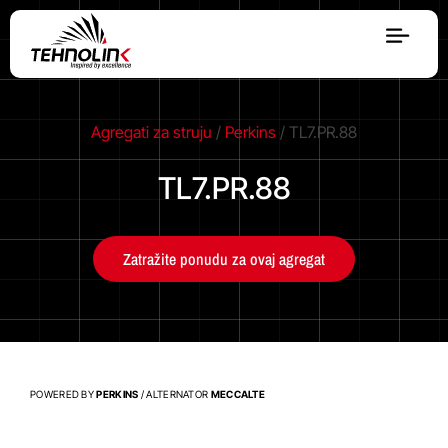
Dizel
Agregati za struju
/
Perkins
/ TL7.PR.88
Serija A
TL7.PR.88
Serija R
Zatražite ponudu za ovaj agregat
Serija E
Stage V
POWERED BY
PERKINS
/ ALTERNATOR
MECCALTE