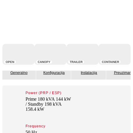
OPEN
CANOPY
TRAILER
CONTAINER
Generalno
Konfiguracija
Instalacija
Preuzimanj
Power (PRP / ESP)
Prime 180 kVA 144 kW
/ Standby 198 kVA
158.4 kW
Frequency
50 Hz