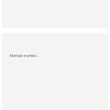
Αžuriraju se podaci…