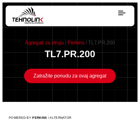
Dizel
Agregati za struju
/
Perkins
/ TL7.PR.200
Serija A
TL7.PR.200
Serija R
Zatražite ponudu za ovaj agregat
Serija E
Stage V
POWERED BY
PERKINS
/ ALTERNATOR