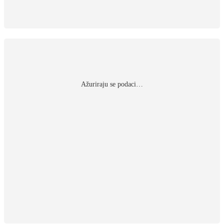
Αžuriraju se podaci…