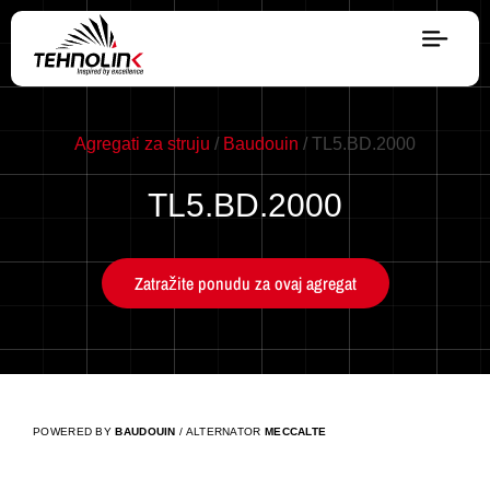
Dizel
Agregati za struju
/
Baudouin
/ TL5.BD.2000
Serija A
TL5.BD.2000
Serija R
Zatražite ponudu za ovaj agregat
Serija E
Stage V
POWERED BY
BAUDOUIN
/ ALTERNATOR
MECCALTE