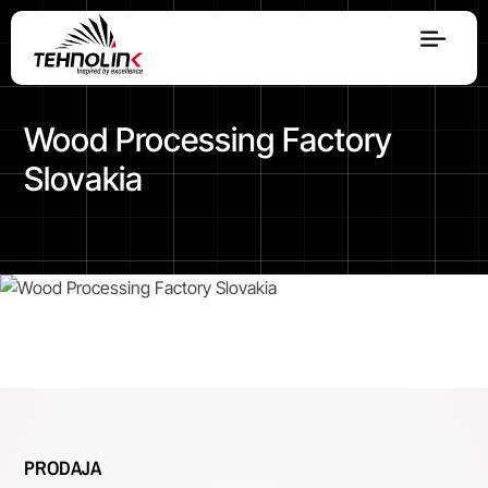
Dizel
Wood Processing Factory
Serija A
Slovakia
Serija R
Serija E
Stage V
PRODAJA