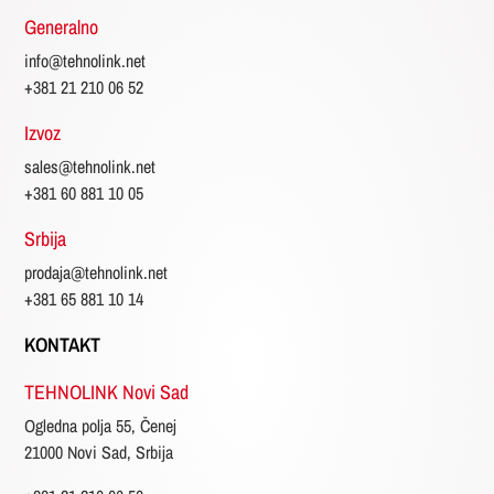
Generalno
info@tehnolink.net
+381 21 210 06 52
Izvoz
sales@tehnolink.net
+381 60 881 10 05
Srbija
prodaja@tehnolink.net
+381 65 881 10 14
KONTAKT
TEHNOLINK Novi Sad
Ogledna polja 55, Čenej
21000 Novi Sad, Srbija