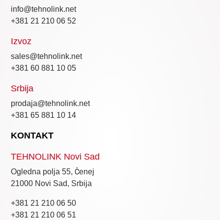
info@tehnolink.net
+381 21 210 06 52
Izvoz
sales@tehnolink.net
+381 60 881 10 05
Srbija
prodaja@tehnolink.net
+381 65 881 10 14
KONTAKT
TEHNOLINK Novi Sad
Ogledna polja 55, Čenej
21000 Novi Sad, Srbija
+381 21 210 06 50
+381 21 210 06 51