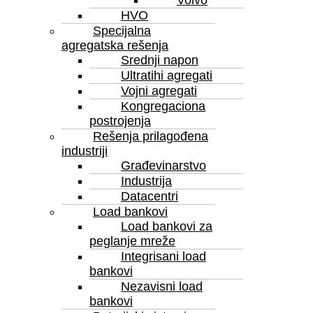
Volvo
HVO
Specijalna
agregatska rešenja
Srednji napon
Ultratihi agregati
Vojni agregati
Kongregaciona
postrojenja
Rešenja prilagođena
industriji
Grаđevinarstvo
Industrija
Datacentri
Load bankovi
Load bankovi za
peglanje mreže
Integrisani load
bankovi
Nezavisni load
bankovi