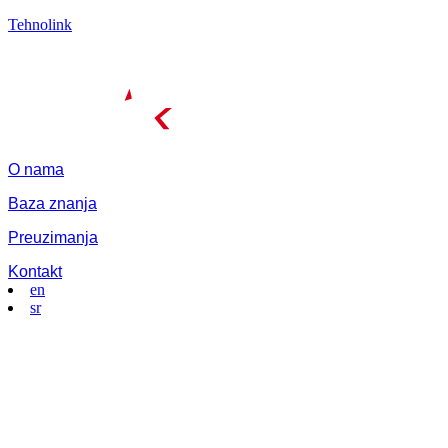
Tehnolink
O nama
Baza znanja
Preuzimanja
Kontakt
en
sr
Menu