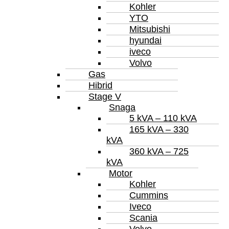
Kohler
YTO
Mitsubishi
hyundai
iveco
Volvo
Gas
Hibrid
Stage V
Snaga
5 kVA – 110 kVA
165 kVA – 330
kVA
360 kVA – 725
kVA
Motor
Kohler
Cummins
Iveco
Scania