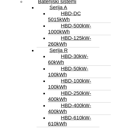
Baterijski sistemi
Serija A
HBD-DC
5015kWh
HBD-500kW-
1000kWh
HBD-125kW-
260kWh
Serija R
HBD-30kW-
60kWh
HBD-50kW-
100kWh
HBD-100kW-
100kWh
HBD-250kW-
400kWh
HBD-400kW-
400kWh
HBD-610kW-
610kWh