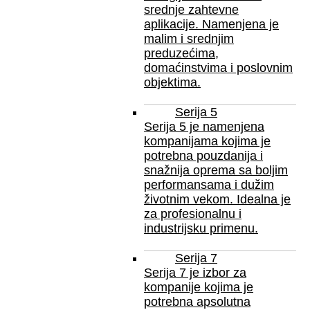
srednje zahtevne
aplikacije. Namenjena je
malim i srednjim
preduzećima,
domaćinstvima i poslovnim
objektima.
Serija 5
Serija 5 je namenjena
kompanijama kojima je
potrebna pouzdanija i
snažnija oprema sa boljim
performansama i dužim
životnim vekom. Idealna je
za profesionalnu i
industrijsku primenu.
Serija 7
Serija 7 je izbor za
kompanije kojima je
potrebna apsolutna