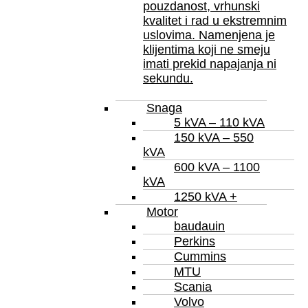
pouzdanost, vrhunski
kvalitet i rad u ekstremnim
uslovima. Namenjena je
klijentima koji ne smeju
imati prekid napajanja ni
sekundu.
Snaga
5 kVA – 110 kVA
150 kVA – 550
kVA
600 kVA – 1100
kVA
1250 kVA +
Motor
baudauin
Perkins
Cummins
MTU
Scania
Volvo