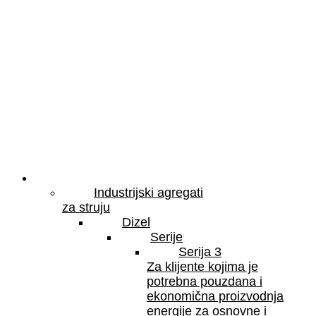
Proizvodi
Industrijski agregati
za struju
Dizel
Serije
Serija 3
Za klijente kojima je
potrebna pouzdana i
ekonomična proizvodnja
energije za osnovne i