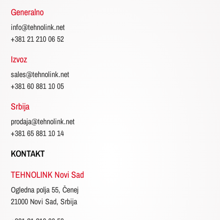
Generalno
info@tehnolink.net
+381 21 210 06 52
Izvoz
sales@tehnolink.net
+381 60 881 10 05
Srbija
prodaja@tehnolink.net
+381 65 881 10 14
KONTAKT
TEHNOLINK Novi Sad
Ogledna polja 55, Čenej
21000 Novi Sad, Srbija