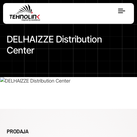
Dizel
DELHAIZZE Distribution
Serija A
Center
Serija R
Serija E
Stage V
PRODAJA