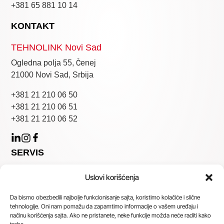
+381 65 881 10 14
KONTAKT
TEHNOLINK Novi Sad
Ogledna polja 55, Čenej
21000 Novi Sad, Srbija
+381 21 210 06 50
+381 21 210 06 51
+381 21 210 06 52
SERVIS
Generalno
Uslovi korišćenja
servis@tehnolink.net
Da bismo obezbedili najbolje funkcionisanje sajta, koristimo kolačiće i slične
+381 60 88 11 004
tehnologije. Oni nam pomažu da zapamtimo informacije o vašem uređaju i
načinu korišćenja sajta. Ako ne pristanete, neke funkcije možda neće raditi kako