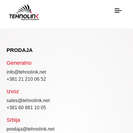
Hibrid
Dizel
Serija A
PRODAJA
Generalno
Serija R
info@tehnolink.net
+381 21 210 06 52
Serija E
Stage V
Izvoz
sales@tehnolink.net
+381 60 881 10 05
Srbija
prodaja@tehnolink.net