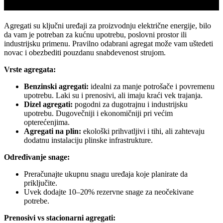
vaše potrebe
Agregati su ključni uređaji za proizvodnju električne energije, bilo
da vam je potreban za kućnu upotrebu, poslovni prostor ili
industrijsku primenu. Pravilno odabrani agregat može vam uštedeti
novac i obezbediti pouzdanu snabdevenost strujom.
Vrste agregata:
Benzinski agregati:
idealni za manje potrošače i povremenu
upotrebu. Laki su i prenosivi, ali imaju kraći vek trajanja.
Dizel agregati:
pogodni za dugotrajnu i industrijsku
upotrebu. Dugovečniji i ekonomičniji pri većim
opterećenjima.
Agregati na plin:
ekološki prihvatljivi i tihi, ali zahtevaju
dodatnu instalaciju plinske infrastrukture.
Određivanje snage:
Preračunajte ukupnu snagu uređaja koje planirate da
priključite.
Uvek dodajte 10–20% rezervne snage za neočekivane
potrebe.
Prenosivi vs stacionarni agregati: