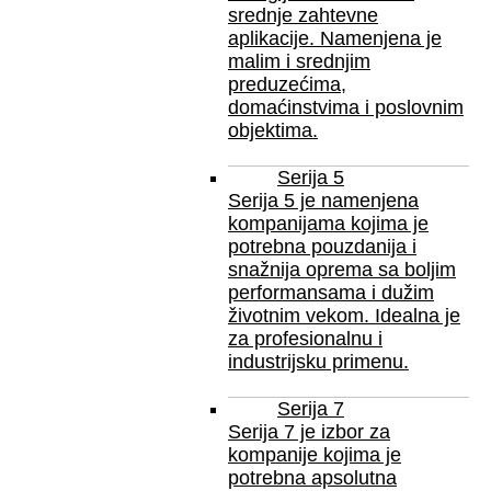
srednje zahtevne
aplikacije. Namenjena je
malim i srednjim
preduzećima,
domaćinstvima i poslovnim
objektima.
Serija 5
Serija 5 je namenjena
kompanijama kojima je
potrebna pouzdanija i
snažnija oprema sa boljim
performansama i dužim
životnim vekom. Idealna je
za profesionalnu i
industrijsku primenu.
Serija 7
Serija 7 je izbor za
kompanije kojima je
potrebna apsolutna