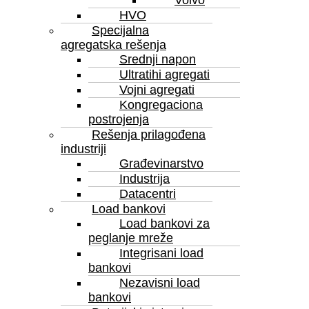
Volvo
HVO
Specijalna
agregatska rešenja
Srednji napon
Ultratihi agregati
Vojni agregati
Kongregaciona
postrojenja
Rešenja prilagođena
industriji
Grаđevinarstvo
Industrija
Datacentri
Load bankovi
Load bankovi za
peglanje mreže
Integrisani load
bankovi
Nezavisni load
bankovi