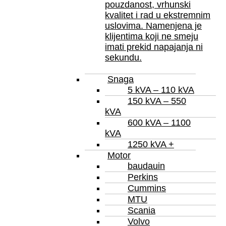
pouzdanost, vrhunski
kvalitet i rad u ekstremnim
uslovima. Namenjena je
klijentima koji ne smeju
imati prekid napajanja ni
sekundu.
Snaga
5 kVA – 110 kVA
150 kVA – 550
kVA
600 kVA – 1100
kVA
1250 kVA +
Motor
baudauin
Perkins
Cummins
MTU
Scania
Volvo