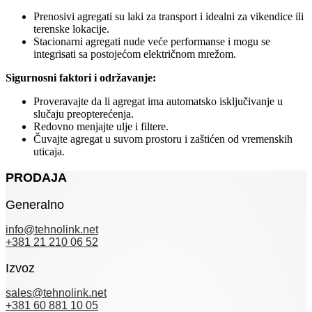
Prenosivi agregati su laki za transport i idealni za vikendice ili
terenske lokacije.
Stacionarni agregati nude veće performanse i mogu se
integrisati sa postojećom električnom mrežom.
Sigurnosni faktori i održavanje:
Proveravajte da li agregat ima automatsko isključivanje u
slučaju preopterećenja.
Redovno menjajte ulje i filtere.
Čuvajte agregat u suvom prostoru i zaštićen od vremenskih
uticaja.
PRODAJA
Generalno
info@tehnolink.net
+381 21 210 06 52
Izvoz
sales@tehnolink.net
+381 60 881 10 05