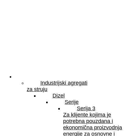
Proizvodi
Industrijski agregati
za struju
Dizel
Serije
Serija 3
Za klijente kojima je
potrebna pouzdana i
ekonomična proizvodnja
energije za osnovne i