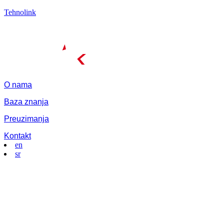
Tehnolink
O nama
Baza znanja
Preuzimanja
Kontakt
en
sr
Menu