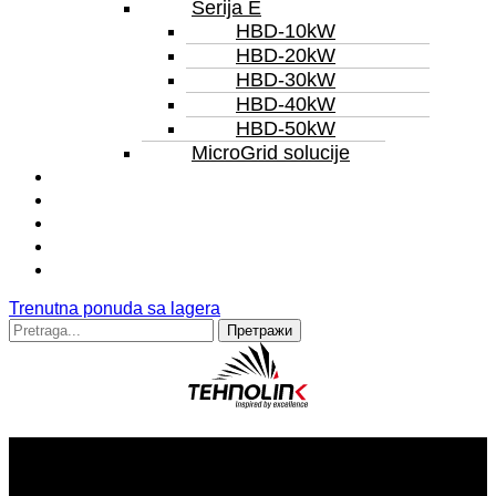
Serija E
HBD-10kW
HBD-20kW
HBD-30kW
HBD-40kW
HBD-50kW
MicroGrid solucije
Servis
Iznajmljivanje
Remont
Reference
Trenutna ponuda sa lagera
Trenutna ponuda sa lagera
Претрага
за:
Kako odabrati pravi agregat za