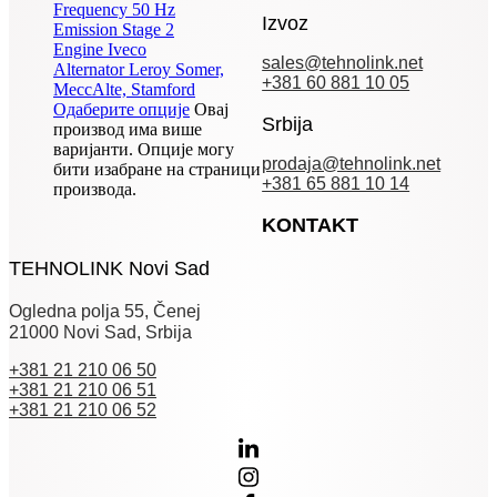
Frequency
50 Hz
Izvoz
Emission
Stage 2
Engine
Iveco
sales@tehnolink.net
Alternator
Leroy Somer,
+381 60 881 10 05
MeccAlte, Stamford
Одаберите опције
Овај
Srbija
производ има више
варијанти. Опције могу
prodaja@tehnolink.net
бити изабране на страници
+381 65 881 10 14
производа.
KONTAKT
TEHNOLINK Novi Sad
Ogledna polja 55, Čenej
21000 Novi Sad, Srbija
+381 21 210 06 50
+381 21 210 06 51
+381 21 210 06 52