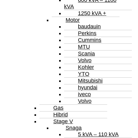
600 kVA – 1100
kVA
1250 kVA +
Motor
baudauin
Perkins
Cummins
MTU
Scania
Volvo
Kohler
YTO
Mitsubishi
hyundai
iveco
Volvo
Gas
Hibrid
Stage V
Snaga
5 kVA – 110 kVA