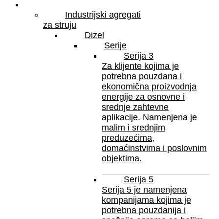
Proizvodi
Industrijski agregati
za struju
Dizel
Serije
Serija 3
Za klijente kojima je
potrebna pouzdana i
ekonomična proizvodnja
energije za osnovne i
srednje zahtevne
aplikacije. Namenjena je
malim i srednjim
preduzećima,
domaćinstvima i poslovnim
objektima.
Serija 5
Serija 5 je namenjena
kompanijama kojima je
potrebna pouzdanija i