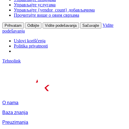
Управљајте услугама
Управљајте {vendor_count} добављачима
Прочитајте више о овим сврхама
Vidite
Prihvatam
Odbijte
Vidite podešavanja
Sačuvajte
podešavanja
Uslovi korišćenja
Politika privatnosti
Tehnolink
O nama
Baza znanja
Preuzimanja