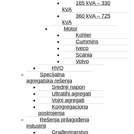
165 kVA – 330
kVA
360 kVA – 725
kVA
Motor
Kohler
Cummins
Iveco
Scania
Volvo
HVO
Specijalna
agregatska rešenja
Srednji napon
Ultratihi agregati
Vojni agregati
Kongregaciona
postrojenja
Rešenja prilagođena
industriji
Grаđevinarstvo