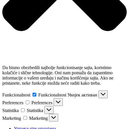
Da bismo obezbedili najbolje funkcionisanje sajta, koristimo
kolačiće i slične tehnologije. Oni nam pomažu da zapamtimo
informacije o vašem uređaju i načinu korišćenja sajta. Ako ne
pristanete, neke funkcije možda neće raditi kako treba.
Funkcionalnost
Funkcionalnost
Увијек активан
Preferences
Preferences
Statistika
Statistika
Marketing
Marketing
Управљајте опцијама