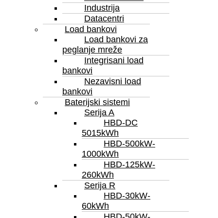
Industrija
Datacentri
Load bankovi
Load bankovi za
peglanje mreže
Integrisani load
bankovi
Nezavisni load
bankovi
Baterijski sistemi
Serija A
HBD-DC
5015kWh
HBD-500kW-
1000kWh
HBD-125kW-
260kWh
Serija R
HBD-30kW-
60kWh
HBD-50kW-