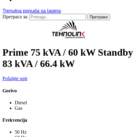
Trenutna ponuda sa lagera
Trenutna ponuda sa lagera
Претрага за:
Prime 75 kVA / 60 kW Standby
83 kVA / 66.4 kW
Pošaljite upit
Gorivo
Diesel
Gas
Frekvencija
50 Hz