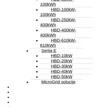
100kWh
HBD-100kW-
100kWh
HBD-250kW-
400kWh
HBD-400kW-
400kWh
HBD-610kW-
610kWh
Serija E
HBD-10kW
HBD-20kW
HBD-30kW
HBD-40kW
HBD-50kW
MicroGrid solucije
Servis
Iznajmljivanje
Remont
Reference