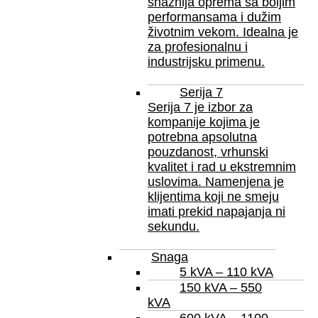
snažnija oprema sa boljim
performansama i dužim
životnim vekom. Idealna je
za profesionalnu i
industrijsku primenu.
Serija 7
Serija 7 je izbor za
kompanije kojima je
potrebna apsolutna
pouzdanost, vrhunski
kvalitet i rad u ekstremnim
uslovima. Namenjena je
klijentima koji ne smeju
imati prekid napajanja ni
sekundu.
Snaga
5 kVA – 110 kVA
150 kVA – 550
kVA