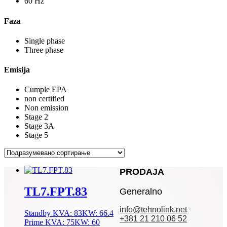
60 Hz
Faza
Single phase
Three phase
Emisija
Cumple EPA
non certified
Non emission
Stage 2
Stage 3A
Stage 5
PRODAJA
TL7.FPT.83
Generalno
info@tehnolink.net
Standby
KVA: 83
KW: 66.4
+381 21 210 06 52
Prime
KVA: 75
KW: 60